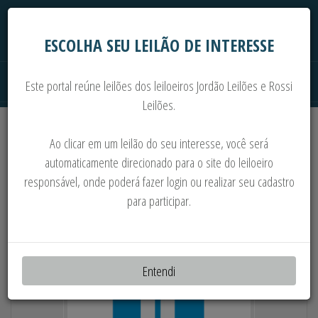
ESCOLHA SEU LEILÃO DE INTERESSE
Este portal reúne leilões dos leiloeiros Jordão Leilões e Rossi
Leilões.
Extrajudiciais
Judiciais
Automóveis
Ao clicar em um leilão do seu interesse, você será
Imoveis
Máquinas
Sucata
automaticamente direcionado para o site do leiloeiro
responsável, onde poderá fazer login ou realizar seu cadastro
MÁQUINAS E EQUIPAMENTOS
para participar.
Entendi