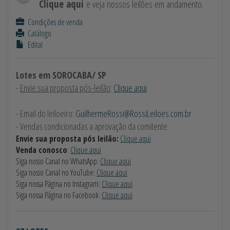
Clique aqui
e veja nossos leilões em andamento.
Condições de venda
Catálogo
Edital
Lotes em SOROCABA/ SP
-
Envie sua proposta pós-leilão
:
Clique aqui
- Email do leiloeiro:
GuilhermeRossi@RossiLeiloes.com.br
- Vendas condicionadas a aprovação da comitente.
Envie sua proposta pós leilão:
Clique aqui
Venda conosco
:
Clique aqui
Siga nosso Canal no WhatsApp:
Clique aqui
Siga nosso Canal no YouTube:
Clique aqui
Siga nossa Página no Instagram:
Clique aqui
Siga nossa Página no Facebook:
Clique aqui