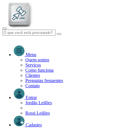
Menu
Quem somos
Serviços
Como funciona
Clientes
Perguntas frequentes
Contato
Entrar
Jordão Leilões
Rossi Leilões
Cadastro