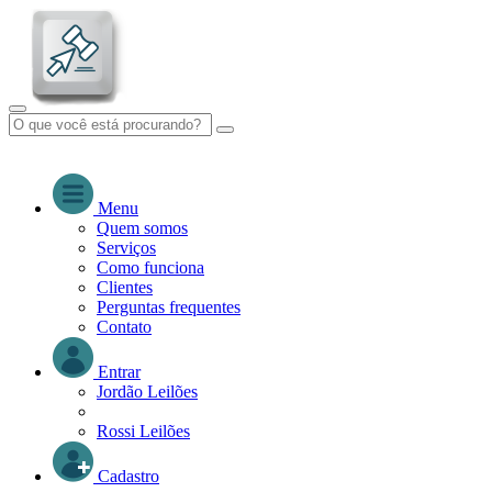
Menu
Quem somos
Serviços
Como funciona
Clientes
Perguntas frequentes
Contato
Entrar
Jordão Leilões
Rossi Leilões
Cadastro