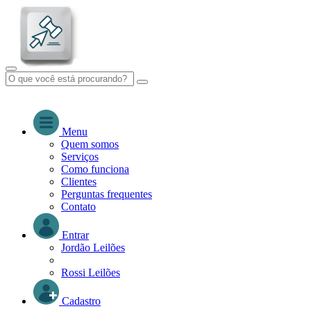
Menu
Quem somos
Serviços
Como funciona
Clientes
Perguntas frequentes
Contato
Entrar
Jordão Leilões
Rossi Leilões
Cadastro