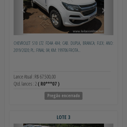
CHEVROLET S10 LTZ FD4A 4X4; CAB. DUPLA, BRANCA; FLEX; ANO:
2019/2020; PL.: FINAL: 04; KM: 199706 FROTA...
Lance Atual : R$ 67.500,00
Qtd. lances : 2
( R0***07 )
Pregão encerrado
LOTE 3