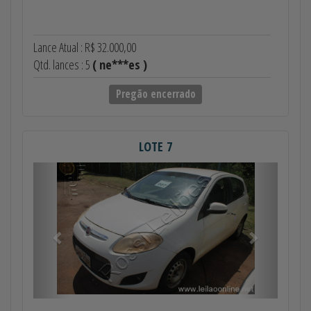
Lance Atual : R$ 32.000,00
Qtd. lances : 5
( ne***es )
Pregão encerrado
LOTE 7
Anterior
Próximo