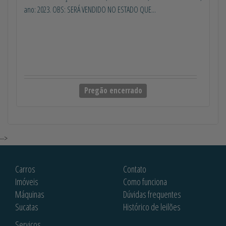
ano: 2023. OBS: SERÁ VENDIDO NO ESTADO QUE...
Pregão encerrado
-->
Carros
Contato
Imóveis
Como funciona
Máquinas
Dúvidas frequentes
Sucatas
Histórico de leilões
Serviços