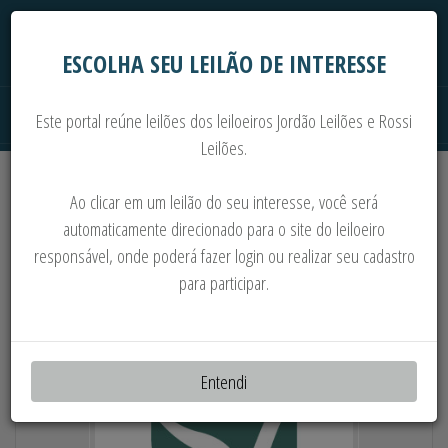
ESCOLHA SEU LEILÃO DE INTERESSE
Este portal reúne leilões dos leiloeiros Jordão Leilões e Rossi
Leilões.
Extrajudiciais
Judiciais
Automóveis
Ao clicar em um leilão do seu interesse, você será
Imoveis
Máquinas
Sucata
automaticamente direcionado para o site do leiloeiro
responsável, onde poderá fazer login ou realizar seu cadastro
TRATOR JD 8345-R * CAT D5 L* MBB 2213 *
para participar.
S-10 * 03 STRADA * PALIO * SAVEIRO * 03
HONDA NXR
Entendi