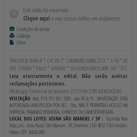
Este leilão foi encerrado.
Clique aqui
e veja nossos leilões em andamento.
Condições de venda
Catálogo
Edital
TRATOR JD 8345-R * CAT D5 L* CAMINHÃO MBB 2213 * S-10 * 03
FIAT STRADA * PALIO * SAVEIRO * 03 HONDA BROS NXR 160 * ETC
Leia atentamente o edital. Não serão aceitas
reclamações posteriores.
Whatsapp Comercial do leiloeiro: (11) 5594-7785 MENSAGENS.
VISITAÇÂO
: dias: 17 A 19 / 03 / 2025 - das 09 ás 15. ..NA VISITAÇÃO SERÁ
AUTORIZADA UMA PESSOA POR VEZ - Obs. NÃO É PERMITIDO ACESSO NA
EMPRESA, TRAJANDO BERMUDA, CHINELOS OU CAMISETA REGATA. .
LOCAL DOS LOTES: USINA SÃO MANOEL / SP :
Fazenda Boa
Vista, s/n - Zona Rural, São Manuel - SP, Telefone: (14) 3812-1163 contato:
Flávio; CEP: 18650-000 -