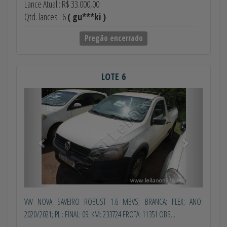
Lance Atual : R$ 33.000,00
Qtd. lances : 6
( gu***ki )
Pregão encerrado
LOTE 6
Anterior
Próximo
VW NOVA SAVEIRO ROBUST 1.6 MBVS; BRANCA; FLEX; ANO:
2020/2021; PL.: FINAL: 09; KM: 233724 FROTA: 11351 OBS...