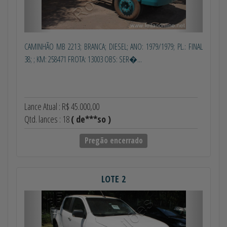
CAMINHÃO MB 2213; BRANCA; DIESEL; ANO: 1979/1979; PL.: FINAL
38; ; KM: 258471 FROTA: 13003 OBS: SER�...
Lance Atual : R$ 45.000,00
Qtd. lances : 18
( de***so )
Pregão encerrado
LOTE 2
Anterior
Próximo