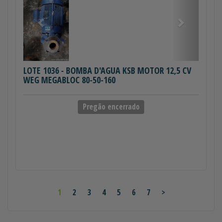
LOTE 1036
- BOMBA D'AGUA KSB MOTOR 12,5 CV
WEG MEGABLOC 80-50-160
Pregão encerrado
1
2
3
4
5
6
7
>