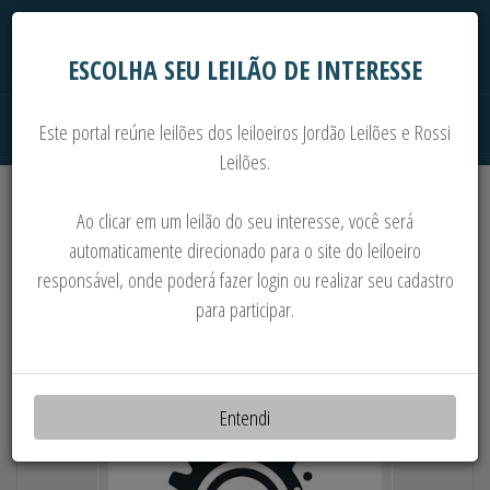
ESCOLHA SEU LEILÃO DE INTERESSE
Este portal reúne leilões dos leiloeiros Jordão Leilões e Rossi
Leilões.
Extrajudiciais
Judiciais
Automóveis
Ao clicar em um leilão do seu interesse, você será
Imoveis
Máquinas
Sucata
automaticamente direcionado para o site do leiloeiro
responsável, onde poderá fazer login ou realizar seu cadastro
MAT. ELÉTRIC., EXTRUSORA CARNEVALLI,
para participar.
TRANSF., ALMOXARIF., MACACOS
HIDRÁULICOS E MAIS
Entendi