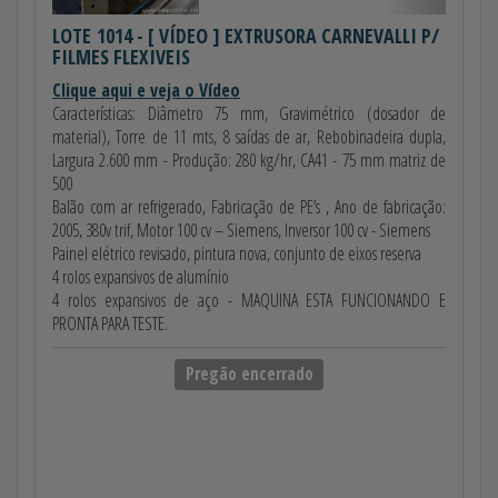
LOTE 1014
- [ VÍDEO ] EXTRUSORA CARNEVALLI P/
FILMES FLEXIVEIS
Clique aqui e veja o Vídeo
Características: Diâmetro 75 mm, Gravimétrico (dosador de
material), Torre de 11 mts, 8 saídas de ar, Rebobinadeira dupla,
Largura 2.600 mm - Produção: 280 kg/hr, CA41 - 75 mm matriz de
500
Balão com ar refrigerado, Fabricação de PE’s , Ano de fabricação:
2005, 380v trif, Motor 100 cv – Siemens, Inversor 100 cv - Siemens
Painel elétrico revisado, pintura nova, conjunto de eixos reserva
4 rolos expansivos de alumínio
4 rolos expansivos de aço - MAQUINA ESTA FUNCIONANDO E
PRONTA PARA TESTE.
Pregão encerrado