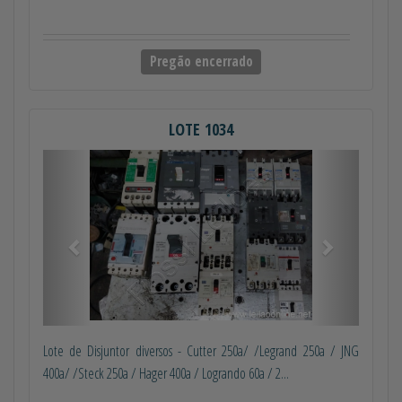
Pregão encerrado
LOTE 1034
Anterior
Próximo
Lote de Disjuntor diversos - Cutter 250a/ /Legrand 250a / JNG
400a/ /Steck 250a / Hager 400a / Logrando 60a / 2...