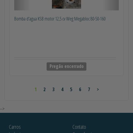
Bomba d'agua KSB motor 12,5 cv Weg Megabloc 80-50-160
Pregão encerrado
1
2
3
4
5
6
7
>
-->
Carros
Contato