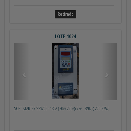
Retirado
LOTE 1024
Anterior
Próximo
SOFT STARTER SSW06 - 130A (50cv-220v)(75v - 380v)( 220-575v)