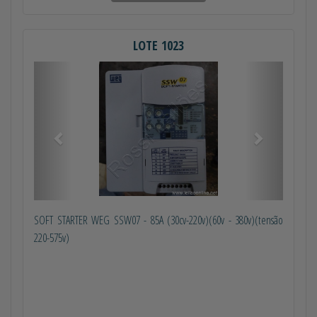
LOTE 1023
Anterior
Próximo
SOFT STARTER WEG SSW07 - 85A (30cv-220v)(60v - 380v)(tensão
220-575v)