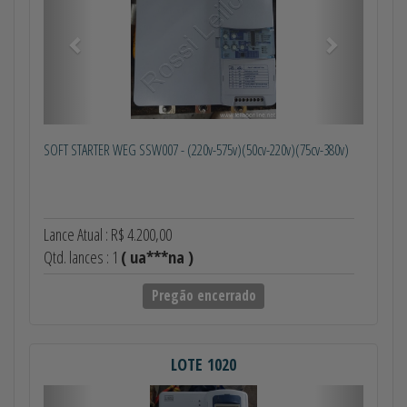
SOFT STARTER WEG SSW007 - (220v-575v)(50cv-220v)(75cv-380v)
Lance Atual : R$ 4.200,00
Qtd. lances : 1
( ua***na )
Pregão encerrado
LOTE 1020
Anterior
Próximo