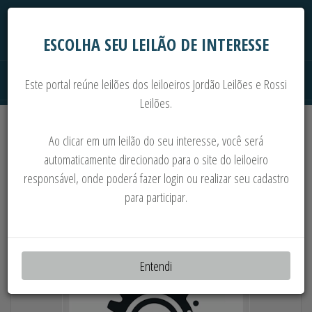
ESCOLHA SEU LEILÃO DE INTERESSE
Este portal reúne leilões dos leiloeiros Jordão Leilões e Rossi
Leilões.
Extrajudiciais
Judiciais
Automóveis
Ao clicar em um leilão do seu interesse, você será
Imoveis
Máquinas
Sucata
automaticamente direcionado para o site do leiloeiro
responsável, onde poderá fazer login ou realizar seu cadastro
MAT. ELÉTRIC., EXTRUSORA CARNEVALLI,
para participar.
TRANSF., ALMOXARIF., MACACOS
HIDRÁULICOS E MAIS
Entendi