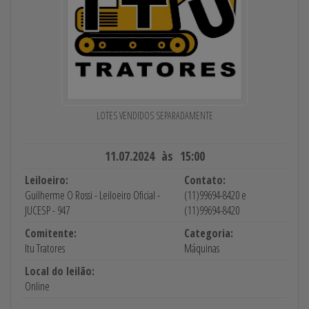
LOTES VENDIDOS SEPARADAMENTE
11.07.2024 às 15:00
Leiloeiro:
Contato:
Guilherme O Rossi - Leiloeiro Oficial -
(11)99694-8420 e
JUCESP - 947
(11)99694-8420
Comitente:
Categoria:
Itu Tratores
Máquinas
Local do leilão:
Online