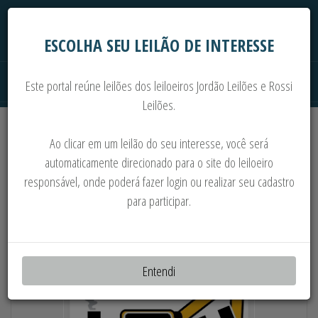
ESCOLHA SEU LEILÃO DE INTERESSE
Este portal reúne leilões dos leiloeiros Jordão Leilões e Rossi
Leilões.
Extrajudiciais
Judiciais
Automóveis
Ao clicar em um leilão do seu interesse, você será
Imoveis
Máquinas
Sucata
automaticamente direcionado para o site do leiloeiro
responsável, onde poderá fazer login ou realizar seu cadastro
VALORES REDUZIDOS: MÁQUINAS PESADAS E
para participar.
COMPONENTES DIVERSOS
Entendi