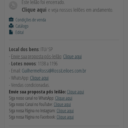
Este leilão foi encerrado.
Clique aqui
e veja nossos leilões em andamento.
Condições de venda
Catálogo
Edital
Local dos bens
: ITU/ SP
-
Envie sua proposta pós-leilão
:
Clique aqui
-
Lotes novos
: 1138 a 1196
- Email:
GuilhermeRossi@RossiLeiloes.com.br
- WhatsApp:
Clique aqui
- Vendas condicionadas.
Envie sua proposta pós leilão:
Clique aqui
Siga nosso canal no WhatsApp:
Clique aqui
Siga nosso Canal no YouTube:
Clique aqui
Siga nossa Página no Instagram:
Clique aqui
Siga nossa Página no Facebook:
Clique aqui