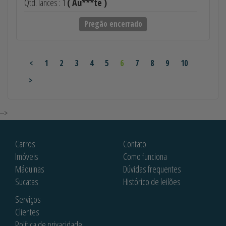
Qtd. lances : 1
( Au***te )
Pregão encerrado
<
1
2
3
4
5
6
7
8
9
10
>
-->
Carros
Contato
Imóveis
Como funciona
Máquinas
Dúvidas frequentes
Sucatas
Histórico de leilões
Serviços
Clientes
Política de privacidade