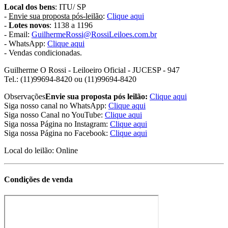
Local dos bens
: ITU/ SP
-
Envie sua proposta pós-leilão
:
Clique aqui
-
Lotes novos
: 1138 a 1196
- Email:
GuilhermeRossi@RossiLeiloes.com.br
- WhatsApp:
Clique aqui
- Vendas condicionadas.
Guilherme O Rossi
- Leiloeiro Oficial - JUCESP - 947
Tel.: (11)99694-8420 ou (11)99694-8420
Observações
Envie sua proposta pós leilão:
Clique aqui
Siga nosso canal no WhatsApp:
Clique aqui
Siga nosso Canal no YouTube:
Clique aqui
Siga nossa Página no Instagram:
Clique aqui
Siga nossa Página no Facebook:
Clique aqui
Local do leilão: Online
Condições de venda