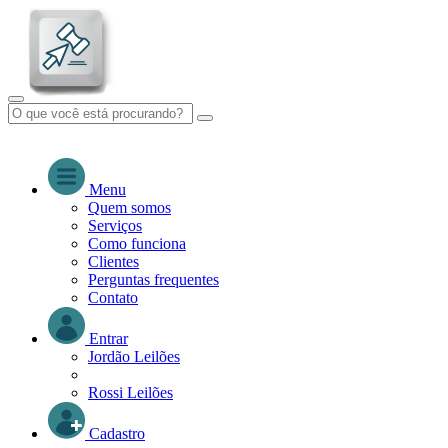
Menu
Quem somos
Serviços
Como funciona
Clientes
Perguntas frequentes
Contato
Entrar
Jordão Leilões
Rossi Leilões
Cadastro