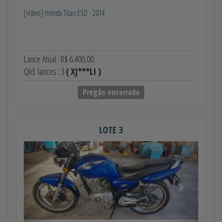
[vídeo] Honda Titan ESD - 2014
Lance Atual : R$ 6.400,00
Qtd. lances : 3
( XJ***LI )
Pregão encerrado
LOTE 3
Anterior
Próximo