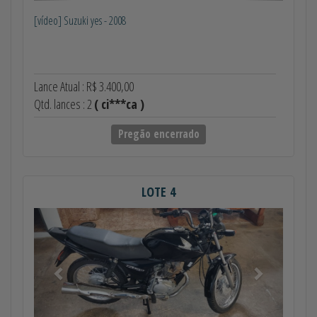
[vídeo] Suzuki yes - 2008
Lance Atual : R$ 3.400,00
Qtd. lances : 2
( ci***ca )
Pregão encerrado
LOTE 4
Anterior
Próximo