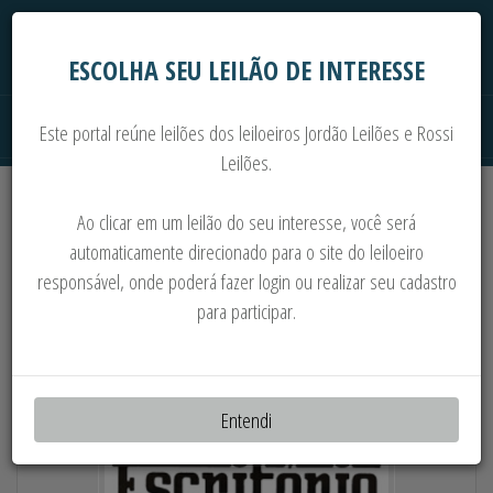
ESCOLHA SEU LEILÃO DE INTERESSE
Este portal reúne leilões dos leiloeiros Jordão Leilões e Rossi
Leilões.
Extrajudiciais
Judiciais
Automóveis
Ao clicar em um leilão do seu interesse, você será
Imoveis
Máquinas
Sucata
automaticamente direcionado para o site do leiloeiro
responsável, onde poderá fazer login ou realizar seu cadastro
MOTOS * ANTIGUIDADES * PISTOLAS *
para participar.
MOTORES * BAZAR * EQP. MERGULHO
Entendi