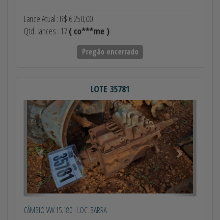
Lance Atual : R$ 6.250,00
Qtd. lances : 17
( co***me )
Pregão encerrado
LOTE 35781
Anterior
Próximo
CÂMBIO VW 15.180 - LOC. BARRA