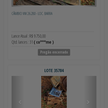
CÂMBIO VW 26.280 - LOC. BARRA
Lance Atual : R$ 9.750,00
Qtd. lances : 31
( co***me )
Pregão encerrado
LOTE 35784
Anterior
Próximo