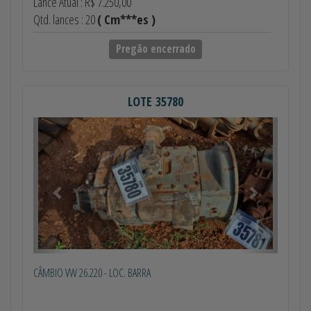
Lance Atual : R$ 7.250,00
Qtd. lances : 20
( Cm***es )
Pregão encerrado
LOTE 35780
Anterior
Próximo
CÂMBIO VW 26.220 - LOC. BARRA