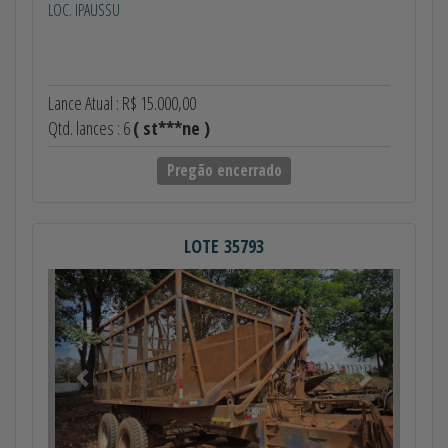
LOC. IPAUSSU
Lance Atual : R$ 15.000,00
Qtd. lances : 6
( st***ne )
Pregão encerrado
LOTE 35793
Anterior
Próximo