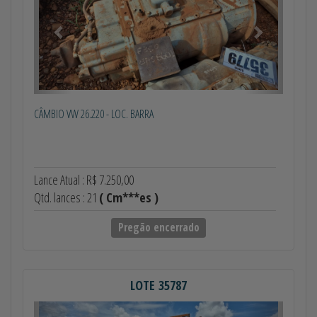
CÂMBIO VW 26.220 - LOC. BARRA
Lance Atual : R$ 7.250,00
Qtd. lances : 21
( Cm***es )
Pregão encerrado
LOTE 35787
Anterior
Próximo