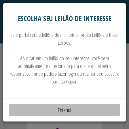
ESCOLHA SEU LEILÃO DE INTERESSE
Este portal reúne leilões dos leiloeiros Jordão Leilões e Rossi
Leilões.
Extrajudiciais
Judiciais
Automóveis
Ao clicar em um leilão do seu interesse, você será
Imoveis
Máquinas
Sucata
automaticamente direcionado para o site do leiloeiro
responsável, onde poderá fazer login ou realizar seu cadastro
10 COLHEDORAS CASE A8810 - 14
para participar.
CAMINHÕES - 10 TRATORES - MOTORES -
CAMBIOS - OUTROS
Entendi