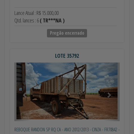
Lance Atual : R$ 15.000,00
Qtd. lances : 6
( TR***NA )
Pregão encerrado
LOTE 35792
Anterior
Próximo
REBOQUE RANDON SP RQ CA - ANO 2012/2013 - CINZA - FR70842 -