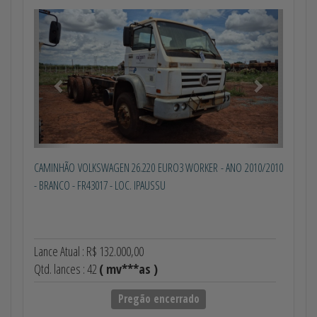
Anterior
Próximo
CAMINHÃO VOLKSWAGEN 26.220 EURO3 WORKER - ANO 2010/2010
- BRANCO - FR43017 - LOC. IPAUSSU
Lance Atual : R$ 132.000,00
Qtd. lances : 42
( mv***as )
Pregão encerrado