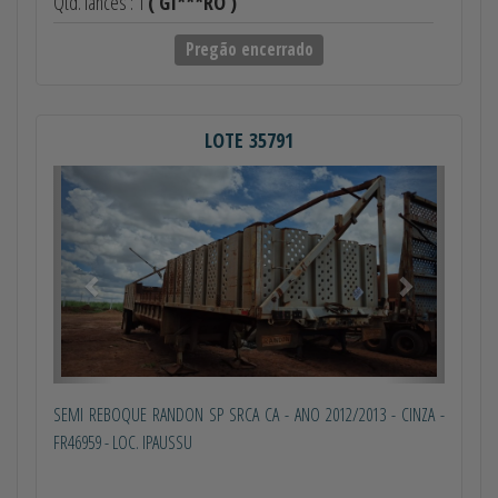
Qtd. lances : 1
( GI***RO )
Pregão encerrado
LOTE 35791
Anterior
Próximo
SEMI REBOQUE RANDON SP SRCA CA - ANO 2012/2013 - CINZA -
FR46959 - LOC. IPAUSSU