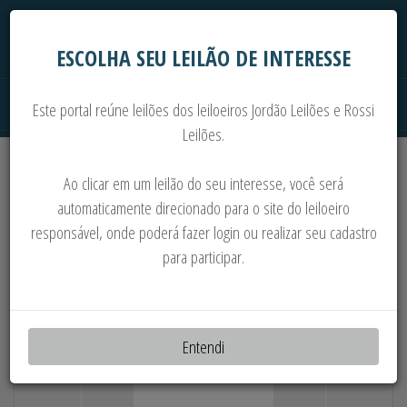
ESCOLHA SEU LEILÃO DE INTERESSE
Este portal reúne leilões dos leiloeiros Jordão Leilões e Rossi
Leilões.
Extrajudiciais
Judiciais
Automóveis
Ao clicar em um leilão do seu interesse, você será
Imoveis
Máquinas
Sucata
automaticamente direcionado para o site do leiloeiro
responsável, onde poderá fazer login ou realizar seu cadastro
+400 LOTES: MATERIAIS ELÉTRICOS,
para participar.
DISJUNTORES, INVERSORES,
TRANSFORMADORES, PAINÉIS, ETC
Entendi