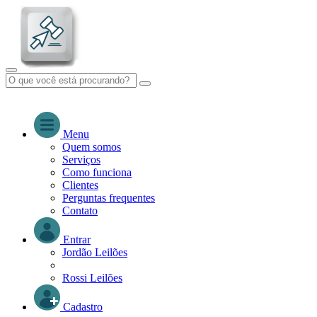
Menu
Quem somos
Serviços
Como funciona
Clientes
Perguntas frequentes
Contato
Entrar
Jordão Leilões
Rossi Leilões
Cadastro