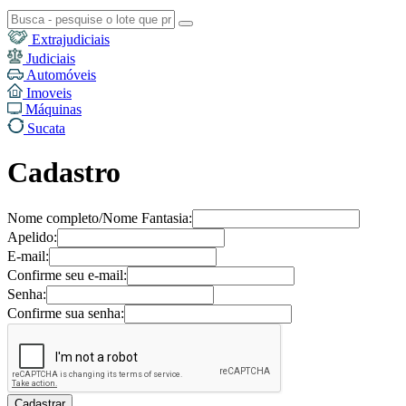
Extrajudiciais
Judiciais
Automóveis
Imoveis
Máquinas
Sucata
Cadastro
Nome completo/Nome Fantasia:
Apelido:
E-mail:
Confirme seu e-mail:
Senha:
Confirme sua senha: