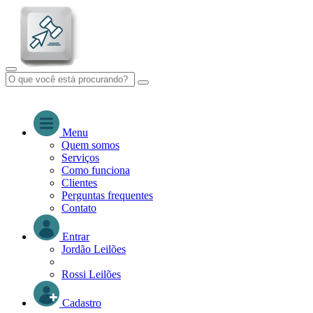
Menu
Quem somos
Serviços
Como funciona
Clientes
Perguntas frequentes
Contato
Entrar
Jordão Leilões
Rossi Leilões
Cadastro